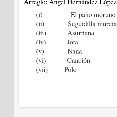
Arreglo: Ángel Hernández López
(i)
El paño moruno
(ii)
Seguidilla murci
(iii)
Asturiana
(iv)
Jota
(v)
Nana
(vi)
Canción
(vii)
Polo